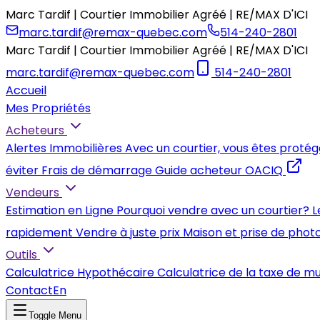
Marc Tardif | Courtier Immobilier Agréé | RE/MAX D'ICI
marc.tardif@remax-quebec.com
514-240-2801
Marc Tardif | Courtier Immobilier Agréé | RE/MAX D'ICI
marc.tardif@remax-quebec.com
514-240-2801
Accueil
Mes Propriétés
Acheteurs
Alertes Immobilières
Avec un courtier, vous êtes protég
éviter
Frais de démarrage
Guide acheteur OACIQ
Vendeurs
Estimation en Ligne
Pourquoi vendre avec un courtier?
L
rapidement
Vendre à juste prix
Maison et prise de phot
Outils
Calculatrice Hypothécaire
Calculatrice de la taxe de m
Contact
En
Toggle Menu